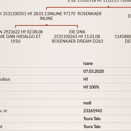
E EE 15161918 Hf 11.05.15 TSUR
DK 2531100351 Hf 28.01.13INLINE 97170 ROSENKAER
E
INLINE
AN 2923622 Hf 02.08.08
EIE DNK
IE DAN HIDALGO ET
2531100263 Hf 11.01.08
1145880
193U
ROSENKAER DREAM D263
DE
isane
g
07.03.2020
ulisus
Hf
Hf 100%
s
nudi
v. nr
23265943
Tsura Talu
ht
Tsura Talu