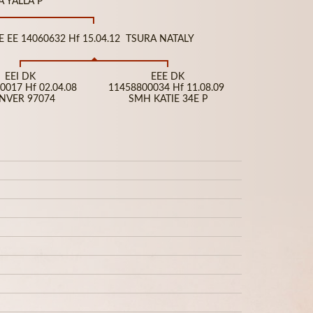
A YALLA P
E EE 14060632 Hf 15.04.12 TSURA NATALY
EEI DK
EEE DK
0017 Hf 02.04.08
11458800034 Hf 11.08.09
NVER 97074
SMH KATIE 34E P