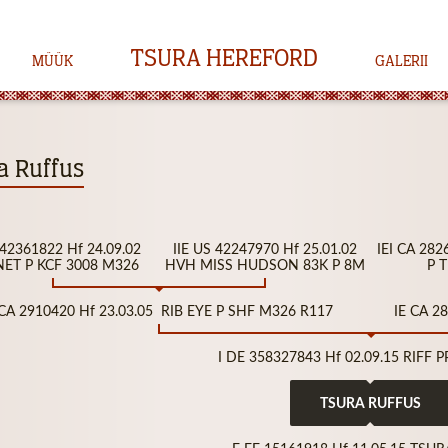
TSURA HEREFORD
MÜÜK
GALERII
a Ruffus
S 42361822 Hf 24.09.02
IIE US 42247970 Hf 25.01.02
IEI CA 28
ET P KCF 3008 M326
HVH MISS HUDSON 83K P 8M
P T
 CA 2910420 Hf 23.03.05 RIB EYE P SHF M326 R117
IE CA 2
I DE 358327843 Hf 02.09.15 RIFF P
TSURA RUFFUS