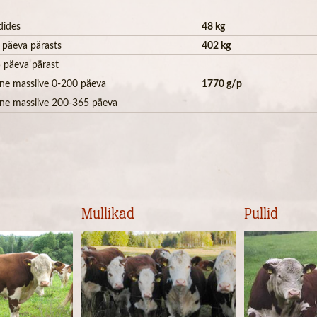
dides
48 kg
 päeva pärasts
402 kg
 päeva pärast
ne massiive 0-200 päeva
1770 g/p
ne massiive 200-365 päeva
Mullikad
Pullid