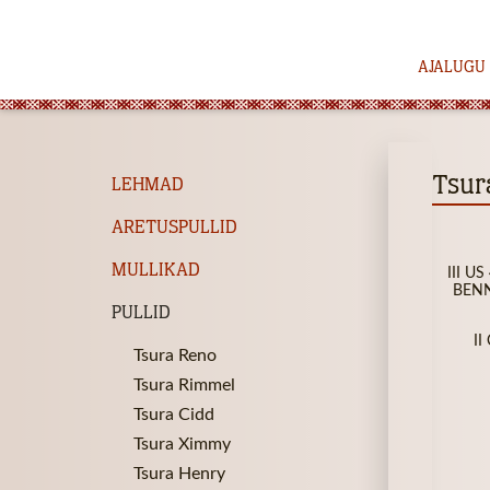
AJALUGU
Tsur
LEHMAD
ARETUSPULLID
MULLIKAD
III U
BENN
PULLID
II
Tsura Reno
Tsura Rimmel
Tsura Cidd
Tsura Ximmy
Tsura Henry