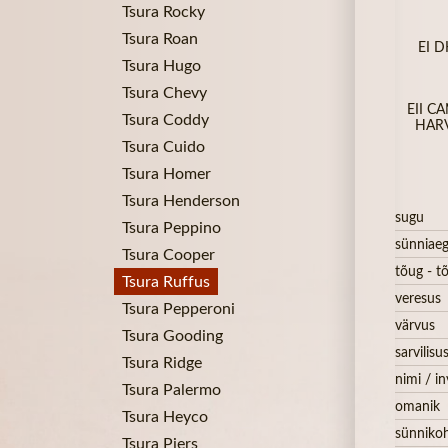
Tsura Rocky
Tsura Roan
EI 
Tsura Hugo
Tsura Chevy
EII C
Tsura Coddy
HARV
Tsura Cuido
Tsura Homer
Tsura Henderson
sugu
Tsura Peppino
sünniae
Tsura Cooper
tõug - tõ
Tsura Ruffus
veresus
Tsura Pepperoni
värvus
Tsura Gooding
sarvilisu
Tsura Ridge
nimi / in
Tsura Palermo
omanik
Tsura Heyco
sünniko
Tsura Piers