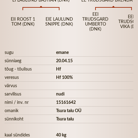
EEI
EEE
EII ROOST 1
EIE LAULUND
TRUDSGARD
TRUDSG
TOM (DNK)
SNIPPE (DNK)
UMBERTO
VIKA (D
(DNK)
sugu
emane
sünniaeg
20.04.15
tõug - tõulisus
Hf
veresus
Hf 100%
värvus
sarvilisus
nudi
nimi / inv. nr
15161642
omanik
Tsura talu OÜ
sünnikoht
Tsura talu
kaal sündides
40 kg