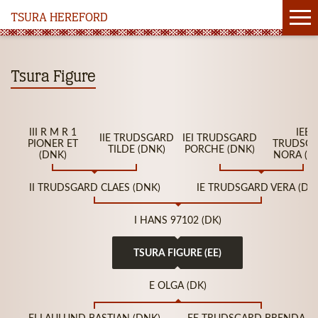
TSURA HEREFORD
Tsura Figure
III R M R 1
IEE
IIE TRUDSGARD
IEI TRUDSGARD
PIONER ET
TRUDSG
TILDE (DNK)
PORCHE (DNK)
(DNK)
NORA (D
II TRUDSGARD CLAES (DNK)
IE TRUDSGARD VERA (DN
I HANS 97102 (DK)
TSURA FIGURE (EE)
E OLGA (DK)
EI LAULUND BASTIAN (DNK)
EE TRUDSGARD BRENDA (D