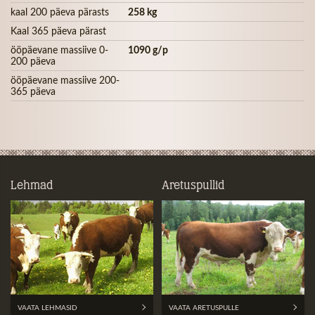
kaal 200 päeva pärasts
258 kg
Kaal 365 päeva pärast
ööpäevane massiive 0-
1090 g/p
200 päeva
ööpäevane massiive 200-
365 päeva
Lehmad
Aretuspullid
VAATA LEHMASID
VAATA ARETUSPULLE