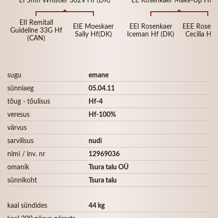
EII Remitall
EIE Moeskaer
EEI Rosenkaer
EEE Rosenk
Guideline 33G Hf
Sally Hf(DK)
Iceman Hf (DK)
Cecilia Hf 
(CAN)
sugu
emane
sünniaeg
05.04.11
tõug - tõulisus
Hf-4
veresus
Hf-100%
värvus
sarvilisus
nudi
nimi / inv. nr
12969036
omanik
Tsura talu OÜ
sünnikoht
Tsura talu
kaal sündides
44 kg