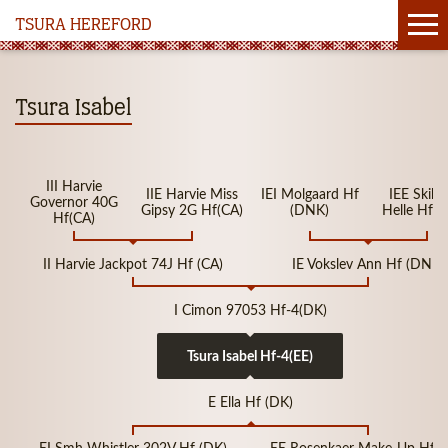
TSURA HEREFORD
Tsura Isabel
III Harvie
IIE Harvie Miss
IEI Molgaard Hf
IEE Skibs
Governor 40G
Gipsy 2G Hf(CA)
(DNK)
Helle Hf(
Hf(CA)
II Harvie Jackpot 74J Hf (CA)
IE Vokslev Ann Hf (DNK)
I Cimon 97053 Hf-4(DK)
Tsura Isabel Hf-4(EE)
E Ella Hf (DK)
EI Smh Whistler 302V Hf (DK)
EE Rosenkaer Make-Up Hf (