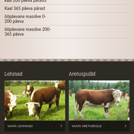
kaal 200 päeva pärasts
Kaal 365 päeva pärast
ööpäevane massiive 0-
200 päeva
ööpäevane massiive 200-
365 päeva
Lehmad
Aretuspullid
VAATA LEHMASID
VAATA ARETUSPULLE