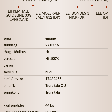
EII REMITALL
EIE MOESKAER
EEI BONDES 1
EEE OPHE
GUIDELINE 33G
SALLY 812 (DK)
NICK (DK)
(DK)
(CAN) (CAN)
sugu
emane
sünniaeg
27.03.16
tõug - tõulisus
Hf
veresus
Hf 100%
värvus
sarvilisus
nudi
nimi / inv. nr
17482455
omanik
Tsura talu OÜ
sünnikoht
Tsura talu
kaal sündides
44 kg