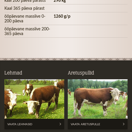
kaal 200 päeva pärasts
296 kg
Kaal 365 päeva pärast
ööpäevane massiive 0-
1260 g/p
200 päeva
ööpäevane massiive 200-
365 päeva
Lehmad
Aretuspullid
VAATA LEHMASID
VAATA ARETUSPULLE