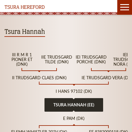
TSURA HEREFORD
Tsura Hannah
III R M R 1
IEE
IIE TRUDSGARD
IEI TRUDSGARD
PIONER ET
TRUDSG
TILDE (DNK)
PORCHE (DNK)
(DNK)
NORA (D
II TRUDSGARD CLAES (DNK)
IE TRUDSGARD VERA (DN
I HANS 97102 (DK)
TSURA HANNAH (EE)
E PAM (DK)
EI SMH WHISTLER 302V (DK)
EE 8382000118 (DK)