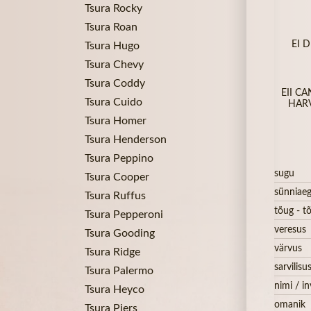
Tsura Rocky
Tsura Roan
EI 
Tsura Hugo
Tsura Chevy
Tsura Coddy
EII CA
Tsura Cuido
HARV
Tsura Homer
Tsura Henderson
Tsura Peppino
sugu
Tsura Cooper
sünniae
Tsura Ruffus
tõug - tõ
Tsura Pepperoni
veresus
Tsura Gooding
värvus
Tsura Ridge
sarvilisu
Tsura Palermo
nimi / in
Tsura Heyco
omanik
Tsura Piers