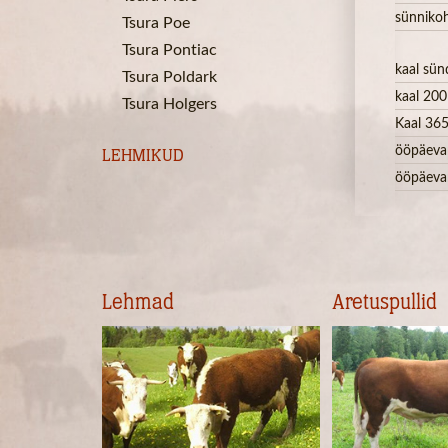
sünniko
Tsura Poe
Tsura Pontiac
kaal sün
Tsura Poldark
kaal 200
Tsura Holgers
Kaal 365
ööpäeva
LEHMIKUD
ööpäeva
Lehmad
Aretuspullid