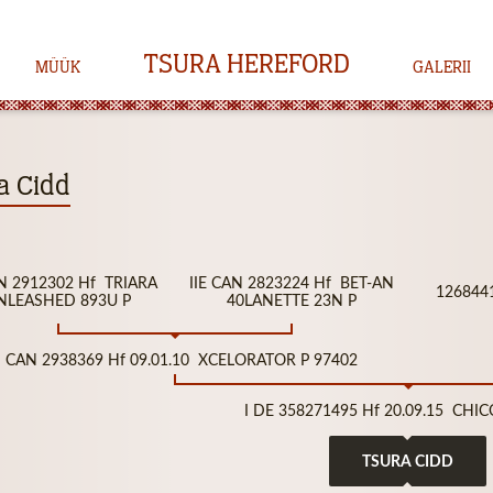
TSURA HEREFORD
MÜÜK
GALERII
a Cidd
AN 2912302 Hf TRIARA
IIE CAN 2823224 Hf BET-AN
1268441
NLEASHED 893U P
40LANETTE 23N P
I CAN 2938369 Hf 09.01.10 XCELORATOR P 97402
I DE 358271495 Hf 20.09.15 CHIC
TSURA CIDD