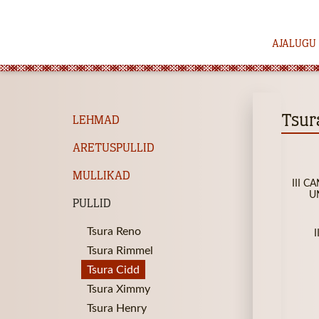
AJALUGU
Tsur
LEHMAD
ARETUSPULLID
MULLIKAD
III C
U
PULLID
Tsura Reno
I
Tsura Rimmel
Tsura Cidd
Tsura Ximmy
Tsura Henry