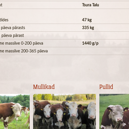
ht
Tsura Talu
dides
47 kg
 päeva pärasts
335 kg
 päeva pärast
ne massiive 0-200 päeva
1440 g/p
ne massiive 200-365 päeva
Mullikad
Pullid