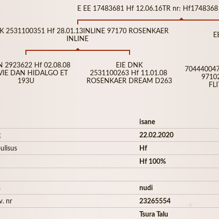
E EE 17483681 Hf 12.06.16TR nr: Hf174836
DK 2531100351 Hf 28.01.13INLINE 97170 ROSENKAER
E
INLINE
N 2923622 Hf 02.08.08
EIE DNK
704440047
IE DAN HIDALGO ET
2531100263 Hf 11.01.08
9710
193U
ROSENKAER DREAM D263
FL
isane
g
22.02.2020
ulisus
Hf
Hf 100%
s
nudi
v. nr
23265554
Tsura Talu