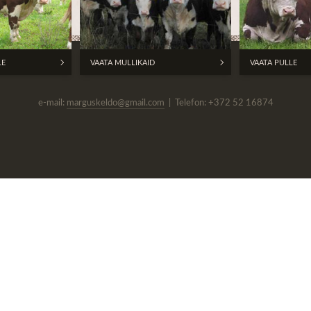
LE
VAATA MULLIKAID
VAATA PULLE
e-mail:
marguskeldo@gmail.com
| Telefon: +372 52 16874