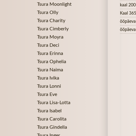
Tsura Moonlight
kaal 200
Tsura Olly
Kaal 365
Tsura Charity
ööpäeva
Tsura Cimberly
ööpäeva
Tsura Moyra
Tsura Deci
Tsura Erinna
Tsura Ophelia
Tsura Naima
Tsura Ivika
Tsura Lonni
Tsura Eve
Tsura Lisa-Lotta
Tsura Isabel
Tsura Carolita
Tsura Gindella
Tsura Inger