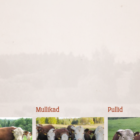
Mullikad
Pullid