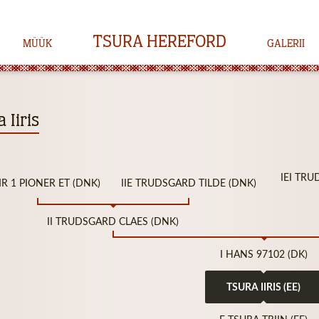
TSURA HEREFORD
MÜÜK
GALERII
 Iiris
IEI TR
MR 1 PIONER ET (DNK)
IIE TRUDSGARD TILDE (DNK)
II TRUDSGARD CLAES (DNK)
I HANS 97102 (DK)
TSURA IIRIS (EE)