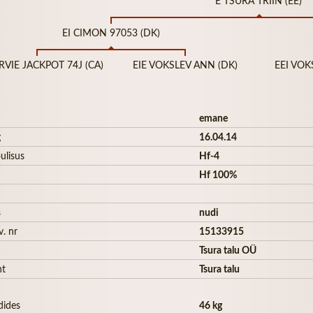
E TSURA TRIIN (EE)
EI CIMON 97053 (DK)
RVIE JACKPOT 74J (CA)
EIE VOKSLEV ANN (DK)
EEI VOK
emane
g
16.04.14
ulisus
Hf-4
Hf 100%
s
nudi
v. nr
15133915
Tsura talu OÜ
ht
Tsura talu
dides
46 kg