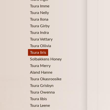
Tsura Imme
Tsura Nelly
Tsura Ilona
Tsura Girby
Tsura Indra
Tsura Vettary
Tsura Oliivia
Tsura Iiris
Solbakkens Honey
Tsura Merry
Aland Hanne
Tsura Okasroosike
Tsura Grisbyn
Tsura Owenna
Tsura Iibis
Tsura Leene