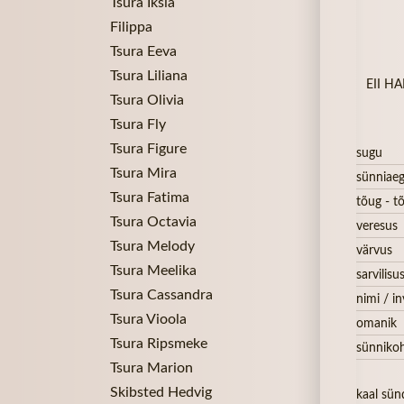
Tsura Iksia
Filippa
Tsura Eeva
Tsura Liliana
EII HA
Tsura Olivia
Tsura Fly
Tsura Figure
sugu
Tsura Mira
sünniae
Tsura Fatima
tõug - tõ
Tsura Octavia
veresus
Tsura Melody
värvus
Tsura Meelika
sarvilisu
Tsura Cassandra
nimi / in
Tsura Vioola
omanik
Tsura Ripsmeke
sünniko
Tsura Marion
Skibsted Hedvig
kaal sün