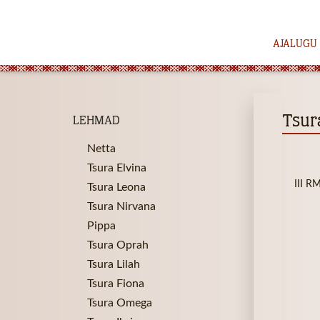
AJALUGU
Tsura
LEHMAD
Netta
Tsura Elvina
III R
Tsura Leona
Tsura Nirvana
Pippa
Tsura Oprah
Tsura Lilah
Tsura Fiona
Tsura Omega