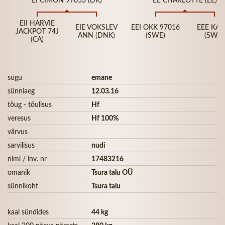
EII HARVIE
EIE VOKSLEV
EEI OKK 97016
EEE KAL
JACKPOT 74J
ANN (DNK)
(SWE)
(SWE)
(CA)
sugu
emane
sünniaeg
12.03.16
tõug - tõulisus
Hf
veresus
Hf 100%
värvus
sarvilisus
nudi
nimi / inv. nr
17483216
omanik
Tsura talu OÜ
sünnikoht
Tsura talu
kaal sündides
44 kg