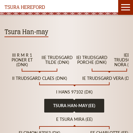
TSURA HEREFORD
Tsura Han-may
III R M R 1
IEE
IIE TRUDSGARD
IEI TRUDSGARD
PIONER ET
TRUDSG
TILDE (DNK)
PORCHE (DNK)
(DNK)
NORA (D
II TRUDSGARD CLAES (DNK)
IE TRUDSGARD VERA (DN
I HANS 97102 (DK)
TSURA HAN-MAY (EE)
E TSURA MIRA (EE)
EI CIMON 97053 (DK)
EE CHARLOTTE (EE)