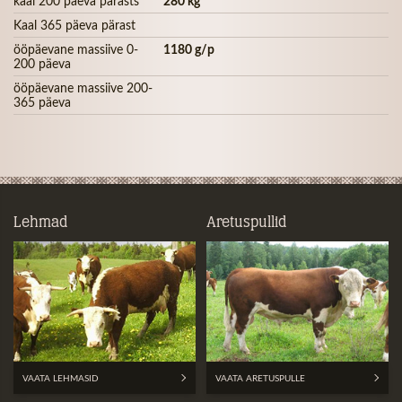
kaal 200 päeva pärasts
280 kg
Kaal 365 päeva pärast
ööpäevane massiive 0-
1180 g/p
200 päeva
ööpäevane massiive 200-
365 päeva
Lehmad
Aretuspullid
VAATA LEHMASID
VAATA ARETUSPULLE