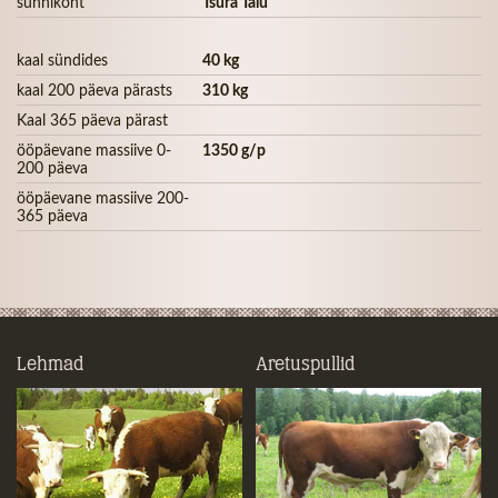
sünnikoht
Tsura Talu
kaal sündides
40 kg
kaal 200 päeva pärasts
310 kg
Kaal 365 päeva pärast
ööpäevane massiive 0-
1350 g/p
200 päeva
ööpäevane massiive 200-
365 päeva
Lehmad
Aretuspullid