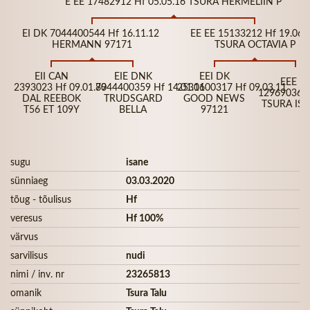
E EE 17482912 Hf 05.05.16 TSURA HERMELIIN P
EI DK 7044400544 Hf 16.11.12
EE EE 15133212 Hf 19.06.
HERMANN 97171
TSURA OCTAVIA P
EII CAN
EIE DNK
EEI DK
EEE E
2393023 Hf 09.01.89
7044400359 Hf 14.01.06
2531100317 Hf 09.03.11
12969036 H
DAL REEBOK
TRUDSGARD
GOOD NEWS
TSURA IS
T56 ET 109Y
BELLA
97121
sugu
isane
sünniaeg
03.03.2020
tõug - tõulisus
Hf
veresus
Hf 100%
värvus
sarvilisus
nudi
nimi / inv. nr
23265813
omanik
Tsura Talu