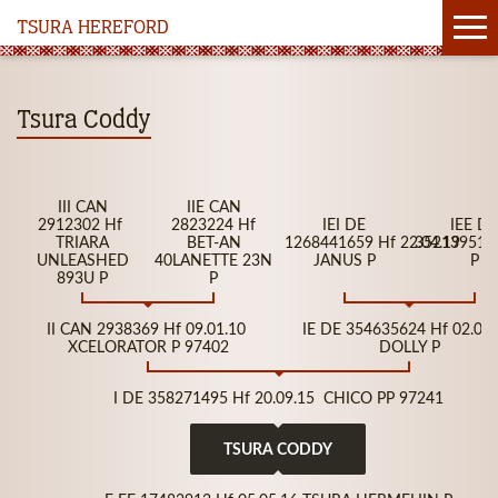
TSURA HEREFORD
Tsura Coddy
III CAN
IIE CAN
2912302 Hf
2823224 Hf
IEI DE
IEE DE
TRIARA
BET-AN
1268441659 Hf 22.04.19
352139518 
UNLEASHED
40LANETTE 23N
JANUS P
P
893U P
P
II CAN 2938369 Hf 09.01.10
IE DE 354635624 Hf 02.01
XCELORATOR P 97402
DOLLY P
I DE 358271495 Hf 20.09.15 CHICO PP 97241
TSURA CODDY