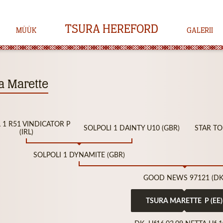
TSURA HEREFORD
MÜÜK
GALERII
a Marette
 1 R51 VINDICATOR P
SOLPOLI 1 DAINTY U10 (GBR)
STAR TO
(IRL)
SOLPOLI 1 DYNAMITE (GBR)
GOOD NEWS 97121 (DK
TSURA MARETTE P (EE)