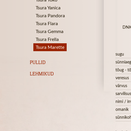
Tsura Yanica
Tsura Pandora
Tsura Flara
DNK 
Tsura Gemma
Tsura Frella
Tsura Marette
sugu
PULLID
sünniae
tõug - tõ
LEHMIKUD
veresus
värvus
sarvilisu
nimi / in
omanik
sünniko