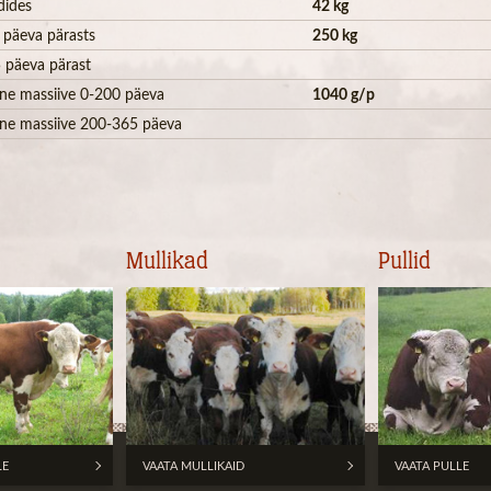
dides
42 kg
 päeva pärasts
250 kg
 päeva pärast
ne massiive 0-200 päeva
1040 g/p
ne massiive 200-365 päeva
Mullikad
Pullid
LE
VAATA MULLIKAID
VAATA PULLE