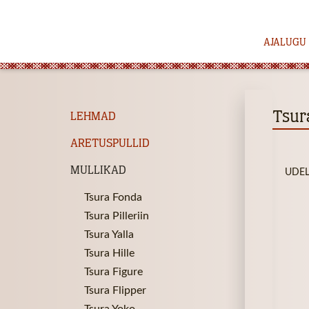
AJALUGU
Tsur
LEHMAD
ARETUSPULLID
MULLIKAD
UDEL
Tsura Fonda
Tsura Pilleriin
Tsura Yalla
Tsura Hille
Tsura Figure
Tsura Flipper
Tsura Yoko