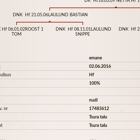
DK Hf16.03.09 NETTA Hf 
DNK Hf 21.05.06LAULUND BASTIAN
Hf 06.01.02ROOST 1
DNK Hf 08.11.01LAULUND
DNK Hf 2
TOM
SNIPPE
emane
g
02.06.2016
ulisus
Hf
100%
s
nudi
v. nr
17483612
Tsura talu
ht
Tsura talu