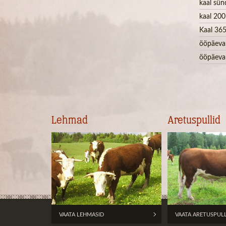
kaal sün
kaal 200
Kaal 365
ööpäeva
ööpäeva
Lehmad
Aretuspullid
VAATA LEHMASID
VAATA ARETUSPUL