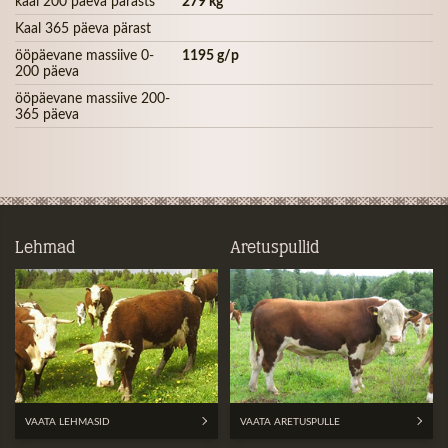
kaal 200 päeva pärasts
279 kg
Kaal 365 päeva pärast
ööpäevane massiive 0-
1195 g/p
200 päeva
ööpäevane massiive 200-
365 päeva
Lehmad
Aretuspullid
VAATA LEHMASID
VAATA ARETUSPULLE