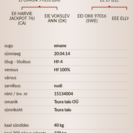
EII HARVIE
EIE VOKSLEV
EEI OKK 97016
JACKPOT 74J
EEE ELLY (
ANN (DK)
(SWE)
(CA)
sugu
emane
sünniaeg
20.04.14
tõug - tõulisus
Hf-4
veresus
Hf 100%
värvus
sarvilisus
nudi
nimi / inv. nr
15134004
omanik
Tsura talu OÜ
sünnikoht
Tsura talu
kaal sündides
40 kg