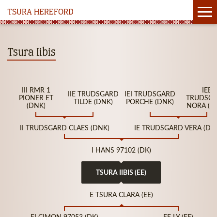
TSURA HEREFORD
Tsura Iibis
III RMR 1
IEE
IIE TRUDSGARD
IEI TRUDSGARD
PIONER ET
TRUDSG
TILDE (DNK)
PORCHE (DNK)
(DNK)
NORA (D
II TRUDSGARD CLAES (DNK)
IE TRUDSGARD VERA (DN
I HANS 97102 (DK)
TSURA IIBIS (EE)
E TSURA CLARA (EE)
EI CIMON 97053 (DK)
EE LY (EE)