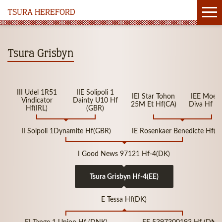
TSURA HEREFORD
Tsura Grisbyn
III Udel 1R51
IIE Solipoli 1
IEI Star Tohon
IEE Moesk
Vindicator
Dainty U10 Hf
25M Et Hf(CA)
Diva Hf (
Hf(IRL)
(GBR)
II Solpoli 1Dynamite Hf(GBR)
IE Rosenkaer Benedicte Hf(
I Good News 97121 Hf-4(DK)
Tsura Grisbyn Hf-4(EE)
E Tessa Hf(DK)
EI Tange 1 Union Hf (DNK)
EE 5397300193 Hf (DNK