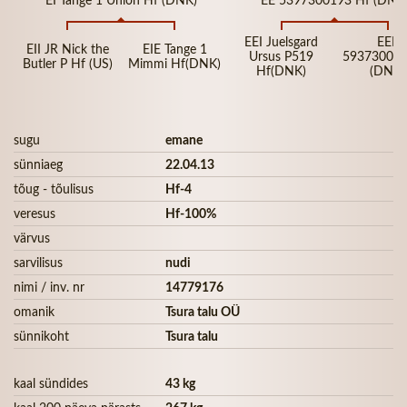
EEI Juelsgard
EEE
EII JR Nick the
EIE Tange 1
Ursus P519
593730013
Butler P Hf (US)
Mimmi Hf(DNK)
Hf(DNK)
(DNK)
sugu
emane
sünniaeg
22.04.13
tõug - tõulisus
Hf-4
veresus
Hf-100%
värvus
sarvilisus
nudi
nimi / inv. nr
14779176
omanik
Tsura talu OÜ
sünnikoht
Tsura talu
kaal sündides
43 kg