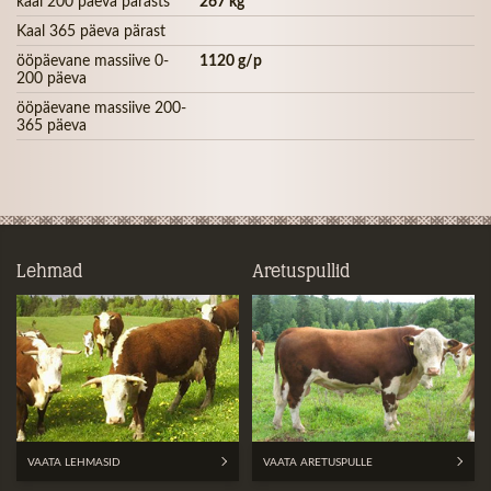
kaal 200 päeva pärasts
267 kg
Kaal 365 päeva pärast
ööpäevane massiive 0-
1120 g/p
200 päeva
ööpäevane massiive 200-
365 päeva
Lehmad
Aretuspullid
VAATA LEHMASID
VAATA ARETUSPULLE